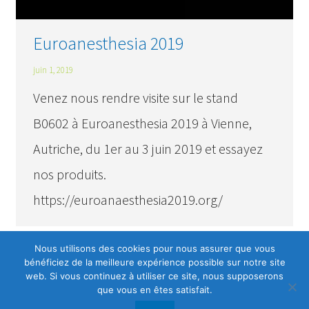
Euroanesthesia 2019
juin 1, 2019
Venez nous rendre visite sur le stand
B0602 à Euroanesthesia 2019 à Vienne,
Autriche, du 1er au 3 juin 2019 et essayez
nos produits.
https://euroanaesthesia2019.org/
Nous utilisons des cookies pour nous assurer que vous
bénéficiez de la meilleure expérience possible sur notre site
web. Si vous continuez à utiliser ce site, nous supposerons
que vous en êtes satisfait.
© Starkling Anesthésie [Starkling e.K.]
2026. Tous droits