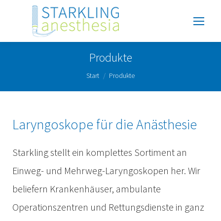
Produkte
Sie befinden sich hier:
Start
Produkte
Laryngoskope für die Anästhesie
Starkling stellt ein komplettes Sortiment an
Einweg- und Mehrweg-Laryngoskopen her. Wir
beliefern Krankenhäuser, ambulante
Operationszentren und Rettungsdienste in ganz